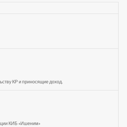
ьству КР и приносящие доход.
мации КИБ «Ишеним»