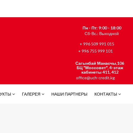
Пн - Пт: 9:00 - 18:00
Сб-Вс.: Выходной
+ 996 509 991 015
+ 996 755 999 101
Сагынбай Манасчы,106
БЦ "Моссовет", 4-этаж
кабинеты 411, 412
office@uch-credit.kg
ДУКТЫ
ГАЛЕРЕЯ
НАШИ ПАРТНЕРЫ
КОНТАКТЫ