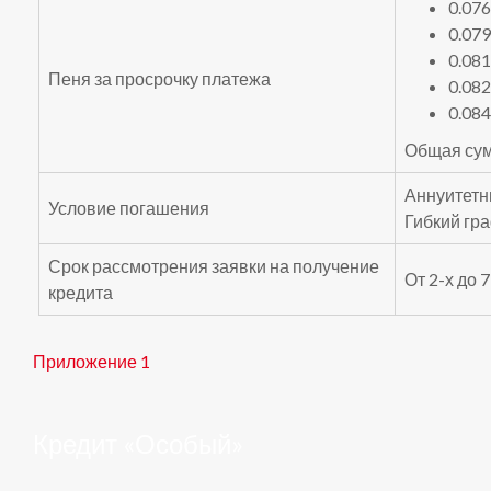
0.07
0.07
0.08
Пеня за просрочку платежа
0.08
0.08
Общая сум
Аннуитет
Условие погашения
Гибкий гр
Срок рассмотрения заявки на получение
От 2-х до 
кредита
Приложение 1
Кредит «Особый»