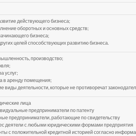
азвитие действующего бизнеса;
лнение оборотных и основных средств;
начинающего бизнеса;
других целей способствующих развитию бизнеса.
ышленность, производство;
овля;
а услуг;
а в аренду помещения;
ие виды деятельности, которые не противоречат законодател
ические лица
видуальные предприниматели по патенту
ные предприниматели, работающие по свидетельству
ес деятели с любыми юридическими формами предприятия
нты с положительной кредитной историей согласно инфор