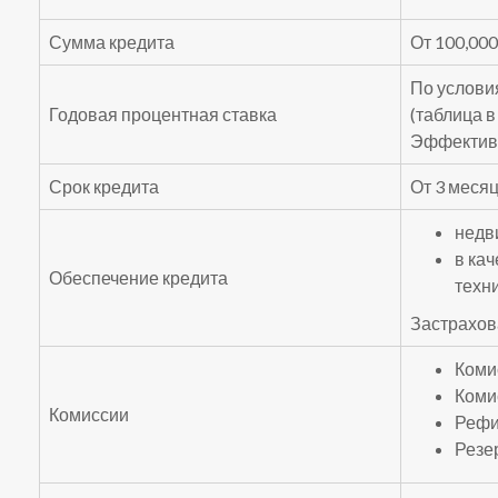
Сумма кредита
От 100,000
По услови
Годовая процентная ставка
(таблица 
Эффективн
Срок кредита
От 3 месяц
недв
в ка
Обеспечение кредита
техн
Застрахов
Коми
Коми
Комиссии
Рефи
Резе