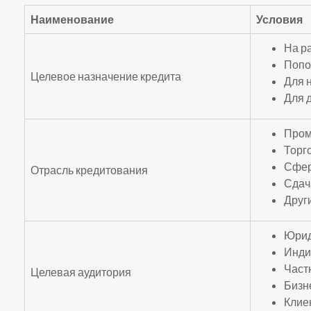
Наименование
Условия
На р
Попо
Целевое назначение кредита
Для 
Для 
Пром
Торг
Сфер
Отрасль кредитования
Сдач
Друг
Юрид
Инди
Част
Целевая аудитория
Бизн
Клие